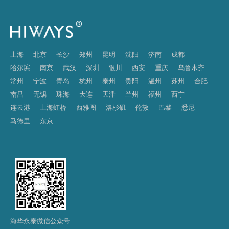
上海
北京
长沙
郑州
昆明
沈阳
济南
成都
哈尔滨
南京
武汉
深圳
银川
西安
重庆
乌鲁木齐
常州
宁波
青岛
杭州
泰州
贵阳
温州
苏州
合肥
南昌
无锡
珠海
大连
天津
兰州
福州
西宁
连云港
上海虹桥
西雅图
洛杉矶
伦敦
巴黎
悉尼
马德里
东京
海华永泰微信公众号