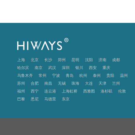
上海
北京
长沙
郑州
昆明
沈阳
济南
成都
哈尔滨
南京
武汉
深圳
银川
西安
重庆
乌鲁木齐
常州
宁波
青岛
杭州
泰州
贵阳
温州
苏州
合肥
南昌
无锡
珠海
大连
天津
兰州
福州
西宁
连云港
上海虹桥
西雅图
洛杉矶
伦敦
巴黎
悉尼
马德里
东京