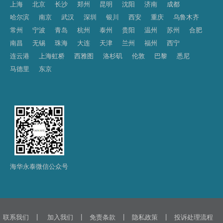
上海
北京
长沙
郑州
昆明
沈阳
济南
成都
哈尔滨
南京
武汉
深圳
银川
西安
重庆
乌鲁木齐
常州
宁波
青岛
杭州
泰州
贵阳
温州
苏州
合肥
南昌
无锡
珠海
大连
天津
兰州
福州
西宁
连云港
上海虹桥
西雅图
洛杉矶
伦敦
巴黎
悉尼
马德里
东京
海华永泰微信公众号
|
|
|
|
联系我们
加入我们
免责条款
隐私政策
投诉处理流程