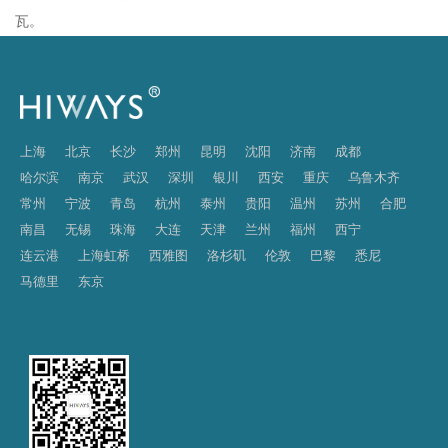
瓦。
上海
北京
长沙
郑州
昆明
沈阳
济南
成都
哈尔滨
南京
武汉
深圳
银川
西安
重庆
乌鲁木齐
常州
宁波
青岛
杭州
泰州
贵阳
温州
苏州
合肥
南昌
无锡
珠海
大连
天津
兰州
福州
西宁
连云港
上海虹桥
西雅图
洛杉矶
伦敦
巴黎
悉尼
马德里
东京