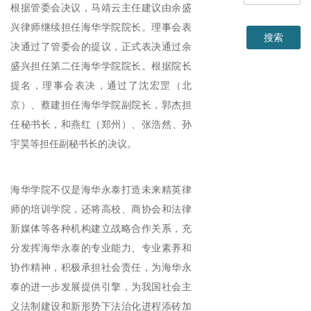
根据管委会决议，马靖云主任建议由余盛
兴律师继续担任海华学院院长。理事会表
决通过了管委会的提议，正式表决通过余
盛兴担任第二任海华学院院长。
根据院长
提名，理事会表决，通过了
沈宏罡
（北
京）、
蔡建
担任海华学院副院长，
郭杰
担
任秘书长，
和燕红
（郑州）、
张浩然
、
孙
宇昊
等担任副秘书长的决议。
海华学院不仅是海华永泰打造未来精英律
师的培训学院，还将高校、商协会和法律
新媒体等各种机构建立战略合作关系，充
分发挥海华永泰的专业能力、专业素养和
协作精神，积极承担社会责任，为海华永
泰的进一步发展提供引擎，为我国社会主
义法制建设和新形势下法治化进程添砖加