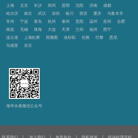
上海
北京
长沙
郑州
昆明
沈阳
济南
成都
哈尔滨
南京
武汉
深圳
银川
西安
重庆
乌鲁木齐
常州
宁波
青岛
杭州
泰州
贵阳
温州
苏州
合肥
南昌
无锡
珠海
大连
天津
兰州
福州
西宁
连云港
上海虹桥
西雅图
洛杉矶
伦敦
巴黎
悉尼
马德里
东京
海华永泰微信公众号
|
|
|
|
联系我们
加入我们
免责条款
隐私政策
投诉处理流程