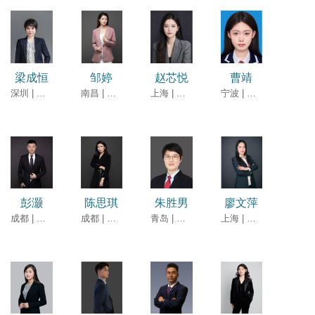
梁成恒
邹婷
赵芯悦
曹靖
深圳 | 高级合伙人
南昌 | 合伙人
上海 | 团队合伙人
宁波 | 律师
彭灏
陈思琪
朱胜男
廖文萍
成都 | 律师
成都 | 律师
青岛 | 律师
上海 | 律师