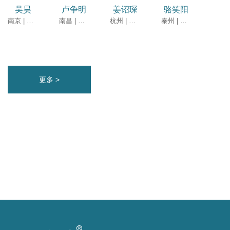
吴昊
卢争明
姜诏琛
骆笑阳
南京 | 律师
南昌 | 高级合伙人（有限权益）
杭州 | 律师
泰州 | 律师
更多 >