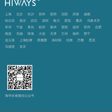
上海
北京
长沙
郑州
昆明
沈阳
济南
成都
哈尔滨
南京
武汉
深圳
银川
西安
重庆
乌鲁木齐
常州
宁波
青岛
杭州
泰州
贵阳
温州
苏州
合肥
南昌
无锡
珠海
大连
天津
兰州
福州
西宁
连云港
上海虹桥
西雅图
洛杉矶
伦敦
巴黎
悉尼
马德里
东京
海华永泰微信公众号