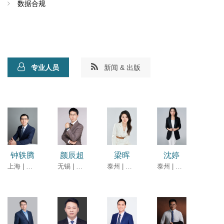
数据合规
专业人员
新闻 & 出版
钟轶腾
颜辰超
梁晖
沈婷
上海 | 团队合伙人
无锡 | 律师
泰州 | 律师
泰州 | 律师