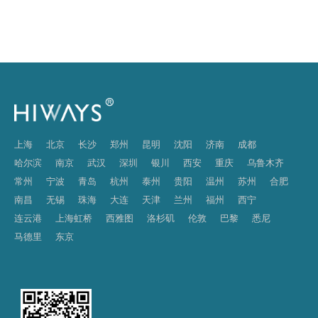
上海
北京
长沙
郑州
昆明
沈阳
济南
成都
哈尔滨
南京
武汉
深圳
银川
西安
重庆
乌鲁木齐
常州
宁波
青岛
杭州
泰州
贵阳
温州
苏州
合肥
南昌
无锡
珠海
大连
天津
兰州
福州
西宁
连云港
上海虹桥
西雅图
洛杉矶
伦敦
巴黎
悉尼
马德里
东京