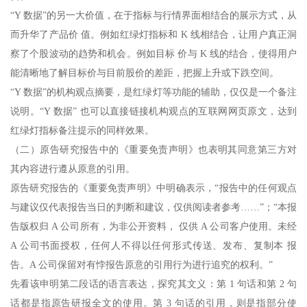
“Y 数据”的另一大价值，在于指标与行情界面相结合的展示方式，从
而升华了产品价 值。例如红绿灯指标和 K 线相结合，让用户真正洞
察了个股波动的趋势和机会。例如目标 价与 K 线的结合，使得用户
能清晰地了解目标价与目前股价的差距，把握上升或下跌空间。
“Y 数据”的机构观点摘要，是红绿灯等功能的辅助，仅仅是一个备注
说明。“Y 数据” 也可以直接链接机构观点的互联网网页原文，达到
红绿灯指标备注提示的同样效果。
（二）原告研究报告中的《重要免责声明》也表明其同意第三方对
其内容进行遵从原意的引用。
原告研究报告的《重要免责声明》中明确表示，“报告中的任何观点
与建议仅代表报告当日的判断和建议，仅供阅读者参考……”；“本报
告版权归 A 公司所有，为非公开资料， 仅供 A 公司客户使用。未经
A 公司书面授权，任何人不得以任何形式传送、发布、复制本 报
告。A 公司保留对有悖报告原意的引用行为进行追究的权利。”
先看该申明第二段话的语言表达，探究其文义：第 1 句话和第 2 句
话都是指原告研报全文的使用。第 3 句话的引用，则是指部分使