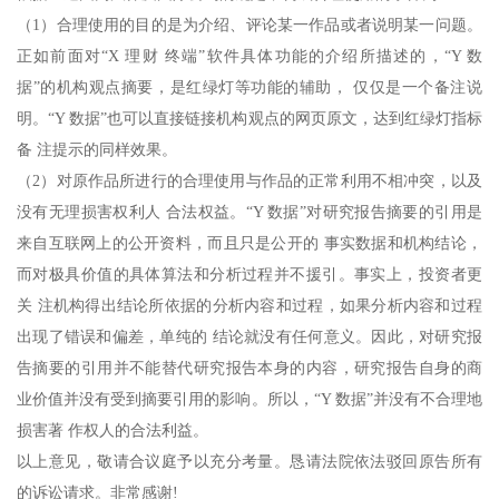
（1）合理使用的目的是为介绍、评论某一作品或者说明某一问题。
正如前面对“X 理财 终端”软件具体功能的介绍所描述的，“Y 数
据”的机构观点摘要，是红绿灯等功能的辅助， 仅仅是一个备注说
明。“Y 数据”也可以直接链接机构观点的网页原文，达到红绿灯指标
备 注提示的同样效果。
（2）对原作品所进行的合理使用与作品的正常利用不相冲突，以及
没有无理损害权利人 合法权益。“Y 数据”对研究报告摘要的引用是
来自互联网上的公开资料，而且只是公开的 事实数据和机构结论，
而对极具价值的具体算法和分析过程并不援引。事实上，投资者更
关 注机构得出结论所依据的分析内容和过程，如果分析内容和过程
出现了错误和偏差，单纯的 结论就没有任何意义。因此，对研究报
告摘要的引用并不能替代研究报告本身的内容，研究报告自身的商
业价值并没有受到摘要引用的影响。所以，“Y 数据”并没有不合理地
损害著 作权人的合法利益。
以上意见，敬请合议庭予以充分考量。恳请法院依法驳回原告所有
的诉讼请求。非常感谢!