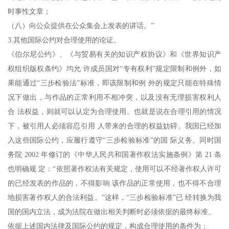
时事性文章；
（八）向公众提供在公众集会上发表的讲话。”
3.其他国际公约对合理使用的论证。
《伯尔尼公约》、《与贸易有关的知识产权协议》和《世界知识产
权组织版权条约》均允 许成员国对“专有权利”规定限制和例外，如
果能通过“三步检验法”标准，即该限制和例 外的规定只能在特殊情
况下做出，与作品的正常利用不相冲突，以及没有无理损害权利人
合 法权益，则就可以认定为合理使用。也就是说在合理引用的情况
下，被引用人必须容忍引用 人带来的合理的权益妨碍。我国已经加
入这些国际公约，应履行遵守“三步检验标准”的国 际义务。同时国
务院 2002 年修订的《中华人民共和国著作权法实施条例》第 21 条
也明确规 定：“依照著作权法有关规定，使用可以不经著作权人许可
的已经发表的作品的，不得影响 该作品的正常使用，也不得不合理
地损害著作权人的合法利益。”这样，“三步检验标准”已 经转换为我
国的国内立法，成为法院在做出相关判断时必须依据的最终标准。
依据上述国内法律及国际公约的规定，构成合理使用的条件为：