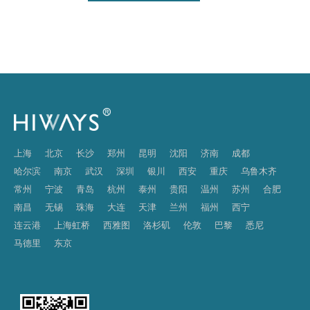
上海
北京
长沙
郑州
昆明
沈阳
济南
成都
哈尔滨
南京
武汉
深圳
银川
西安
重庆
乌鲁木齐
常州
宁波
青岛
杭州
泰州
贵阳
温州
苏州
合肥
南昌
无锡
珠海
大连
天津
兰州
福州
西宁
连云港
上海虹桥
西雅图
洛杉矶
伦敦
巴黎
悉尼
马德里
东京