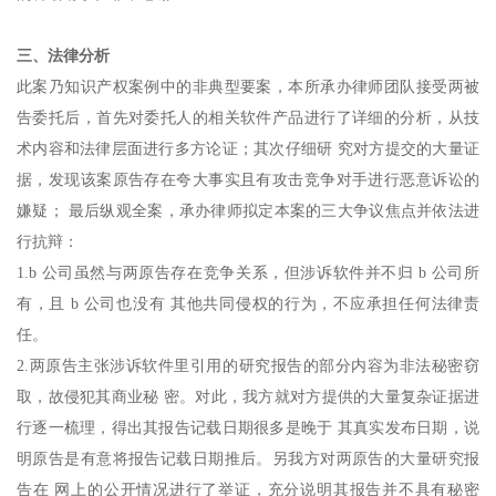
三、法律分析
此案乃知识产权案例中的非典型要案，本所承办律师团队接受两被
告委托后，首先对委托人的相关软件产品进行了详细的分析，从技
术内容和法律层面进行多方论证；其次仔细研 究对方提交的大量证
据，发现该案原告存在夸大事实且有攻击竞争对手进行恶意诉讼的
嫌疑； 最后纵观全案，承办律师拟定本案的三大争议焦点并依法进
行抗辩：
1.b 公司虽然与两原告存在竞争关系，但涉诉软件并不归 b 公司所
有，且 b 公司也没有 其他共同侵权的行为，不应承担任何法律责
任。
2.两原告主张涉诉软件里引用的研究报告的部分内容为非法秘密窃
取，故侵犯其商业秘 密。对此，我方就对方提供的大量复杂证据进
行逐一梳理，得出其报告记载日期很多是晚于 其真实发布日期，说
明原告是有意将报告记载日期推后。另我方对两原告的大量研究报
告在 网上的公开情况进行了举证，充分说明其报告并不具有秘密