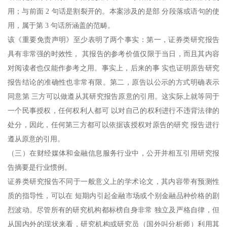
用；与前面 2 句话是割裂开的。本案涉及的是部 分段落或语句的使
用，属于第 3 句话所涵盖的范畴。
该《重要免责声明》至少表明了两个事实：第一，证券类研究报告
具有非常强的时效性， 其报告的参考价值仅限于当日，而且其内容
对阅读者也仅能作参考之用。事实上，后来的事 实也证明原告研究
报告结论的准确性也非常有限。第二，原告以公示的方式明确表示
同意第 三方可以做遵从其研究报告原意的引用。这实际上就等同于
一个民事授权，任何权利人都可 以对自己的权利进行不违背法律的
处分，因此，任何第三方都可以依据该授权对原告的研究 报告进行
遵从原意的引用。
（三）在财经媒体和金融信息服务行业中，公开并相互引用研究报
告摘要是行业惯例。
证券类研究报告不同于一般意义上的学术论文，其内容带有预测性
质的指导性，可以在 短期内引起金融市场或个别金融品种价格的剧
烈波动。尽管所有的研究机构都标榜自身非常 独立及严格自律，但
从国内外的现状来看，研究机构或研究员（国外叫分析师）利用其