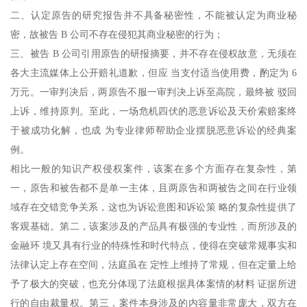
二、认定原告的研究报告并不具备秘密性，不能被认定为商业秘
密，故被告 B 公司不存在侵犯其商业秘密的行为；
三、被告 B 公司引用原告的研报摘要，并不存在侵权故意，无须在
各大主流媒体上公开赔礼道歉，但应 当支付适当使用费，酌定为 6
万元。一审判决后，两原告不服一审判决上诉至高院，最终被 驳回
上诉，维持原判。至此，一场危机四伏的恶意诉讼及天价索赔案终
于被成功化解，也成 为专业律师帮助企业摆脱恶意诉讼的经典案
例。
相比一般的知识产权侵权案件，该案在多个方面存在复杂性，第
一，原告和被告都不是单一主体，且两原告和两被告之间在行业领
域存在交错竞争关系，这也为诉讼意图和诉讼策 略的复杂性提供了
客观基础。第二，该案涉及的产品具有极强的专业性，而所涉及的
金融环 境又具有行业的特殊性和时代特点，使得在突破常规事实和
法律认定上存在空间，法庭虽在 定性上维持了常规，但在定量上给
予了极大的突破，也充分体现了法庭根据具体案情的材料 证据所进
行的自由裁量权。第三，案件本身涉及的内容量非常庞大，双方在