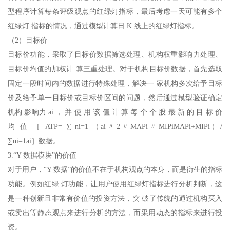
型程序计算每条评级观点的红绿灯指标，最后考虑一天可能有多个
红绿灯 指标的情况，通过模型计算日 K 线上的红绿灯指标。
（2）目标价
目标价功能，采取了目标价数据筛选处理、机构权重影响力处理、
目标价均值的加权计 算三重处理。对于机构目标价数据，首先选取
固定一段时间内的数据进行特殊处理，解决一 家机构多次给予目标
价及给予单一目标价或目标价区间的问题，然后通过模型验证确定
机构 影响力 ai ， 并 使 用 该 值 计 算 每 个 个 股 最 新 的 目 标 价
均 值 ［ ATP= ∑ ni=1 （ai〃2〃MAPi〃MIPiMAPi+MIPi）/
∑ni=1ai］数据。
3.“Y 数据模块”的价值
对于用户，“Y 数据”的价值不在于机构观点的本身，而是衍生的指标
功能。例如红绿 灯功能，让用户使用红绿灯指标进行分析判断，这
是一种创新且非常有价值的投资方法，突 破了传统的通过机构买入
或卖出等静态观点来进行分析的方法，而采用动态的指标来进行投
资。