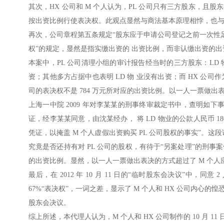
其次，HX 公司和 M 个人认为，PL 公司只有三方股东，
按出资比例行使表决权。此观点显然与商法基本原理相悖，也与
再次，公司章程第五条规定“股东应于申请公司登记之前一次性
权”的规定，显然是指实缴出资的 出资比例，而非认缴出资的
本案中，PL 公司清理小组的审计报告经当时的三方股东：LD 物
资；其他多方占据中也表明 LD 物 业没有出资；而 HX 公司作
司的表决权不是 784 万元所对应的出资比例。以一人一票做出表
上海一中院 2009 年对李某某的刑事终审裁定书中，查明如下事
证，经李某某同意，由沈某经办， 将 LD 物业的公款人民币 18
凭证，以掩盖 M 个人虚假出资购买 PL 公司股权的事实”。这段
究竟是否还持有对 PL 公司的股权，有待于“另案处理”的刑事案
的出资比例。显然，以一人一票做出表决的方式超过了 M 个
最后，在 2012 年 10 月 11 日的“临时股东会决议”中，同
67%“表决权”，一词之差，显示了 M 个人和 HX 公司内心的
股东会决议。
综上所述，本代理人认为，M 个人和 HX 公司制作的 10 月