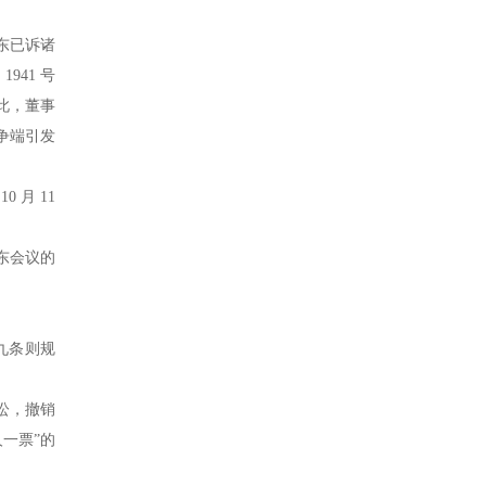
股东已诉诸
941 号
故此，董事
争端引发
 月 11
东会议的
九条则规
讼，撤销
一票”的