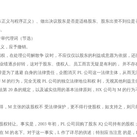
体正义与程序正义）、做出决议股东是否是适格股东、股东出资不到位是
选。
一审代理词（节选）
正义，应予撤销。
权，在处理公司解散争 议时，不应仅仅以股东的利益或意愿为依据，还
营业绩逐步好转，这对于股东、债权人、员工而言无疑是有利的， 并不存
粹是为了逃避 自身的法律责任，企图消灭 PL 公司这一法律主体，从而无
 M 的行为，完全无视 PL 公司的独立法律地位和权 利，无视其他利益
 20 条的规定，以及诚实信用的基本法律原则，HX 公司与 M 的行为
取得，M 主张的该股权不 受法律保护，更不得行使股权，如支持之，则只
权转让。事实是，2003 年初，PL 公司回购了股东 JQ 公司持有的股权；2
排在 M 的名下。对于这一事实，L 作了详尽的供述；特别应当注意 的是，