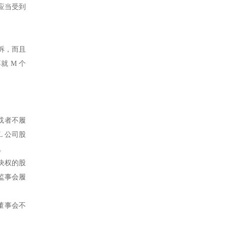
应当受到
申诉，而且
 M 个
或者不履
 公司股
权。
决权的股
监事会履
定董事会不