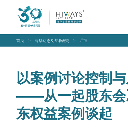
>
>
详情
首页
海华动态&法律研究
以案例讨论控制与
——从一起股东会
东权益案例谈起