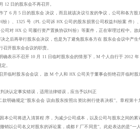
 月 12 日的股东会不再召开。
作了 6 月 5 日的股东会 决议，而且就该决议引发的争议，公司和各方
纠纷）、1325 号（PL 公司诉 HX 公司的股东损害公司权益纠纷案 件）、1
（PL 公司对 HX 公 司履行资产置换协议纠纷）等案件，正在审理过程中。
以解决之后再举行股东会决议，也是为了避免股东各方在 股东会会议中产生
履 行召开股东会会议的职责。
召开 10 月 11 日临时股东会的情形下，M 个人自行于 2012 年 10
规定。
开临时股东会会议， 故 M 个人和 HX 公司关于董事会拒绝召开临时股
审判决认定事实错误，适用法律错误，应当予以纠正
第二款明确规定“股东会会 议由股东按照出资比例行使表决权”。章程第十
。
，“因本公司将进入清算程 序，为减少公司成本，以及公司与股东之间的累
撤销以公司名义对股东的诉讼案，成都 F 厂不同意”。此处表达的是“一人