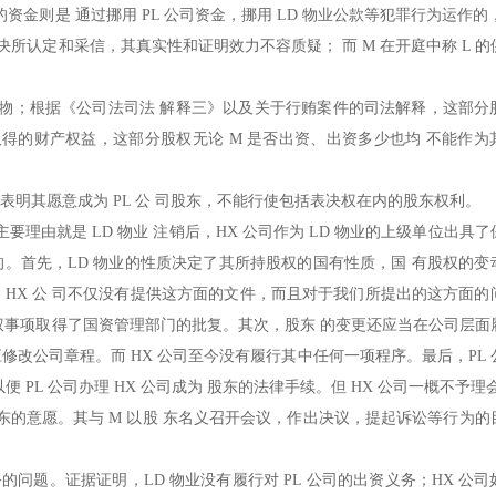
金则是 通过挪用 PL 公司资金，挪用 LD 物业公款等犯罪行为运作的
决所认定和采信，其真实性和证明效力不容质疑； 而 M 在开庭中称 L 
赃物；根据《公司法司法 解释三》以及关于行贿案件的司法解释，这部分
取得的财产权益，这部分股权无论 M 是否出资、出资多少也均 不能作为
公司股东表明其愿意成为 PL 公 司股东，不能行使包括表决权在内的股东权利。
要理由就是 LD 物业 注销后，HX 公司作为 LD 物业的上级单位出具
的。首先，LD 物业的性质决定了其所持股权的国有性质，国 有股权的变
HX 公 司不仅没有提供这方面的文件，而且对于我们所提出的这方面的
业股权事项取得了国资管理部门的批复。其次，股东 的变更还应当在公司层面
应修改公司章程。而 HX 公司至今没有履行其中任何一项程序。最后，PL
 PL 公司办理 HX 公司成为 股东的法律手续。但 HX 公司一概不予理
股东的意愿。其与 M 以股 东名义召开会议，作出决议，提起诉讼等行为的
问题。证据证明，LD 物业没有履行对 PL 公司的出资义务；HX 公司