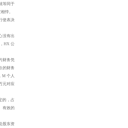
就等同于
定相悖。
行使表决
中心没有出
，HX 公
权的财务凭
资款的财务
，M 个人
 万元对应
规定的，占
法、有效的
不论股东资