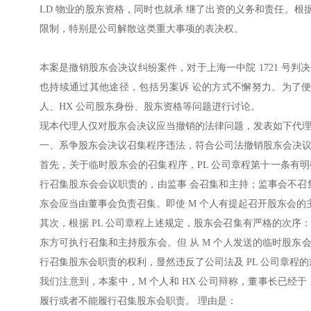
LD 物业的股东资格，同时也就承 继了出资的义务和责任。
限制，特别是公司解散这类重大事项的表决权。
本案是撤销股东会决议纠纷案件，对于上海一中院 1721 号判决
也持续通过其他途径，包括另案诉 讼的方式不懈努力。为了便
人、HX 公司股东身份、股东资格等问题进行讨论。
现本代理人仅对股东会决议应当撤销的法律问题，发表如下代理
一、系争股东会决议召集程序违法，符合公司法撤销股东会决议
首先，关于临时股东会的召集程序，PL 公司章程第十一条有
行召集股东会会议职责的，由监事 会召集和主持；监事会不召
东会应当由董事会负责召集。即使 M 个人有提起召开股东会
其次，根据 PL 公司章程上述规定，股东会召集有严格的次
东方可执行召集和主持股东会。但 从 M 个人发送的临时股
行召集股东会职责的权利，显然违反了公司法及 PL 公司章程
我们注意到，本案中，M 个人和 HX 公司辩称，董事长已经于 2
履行或者不能履行召集股东会职责。 理由是：