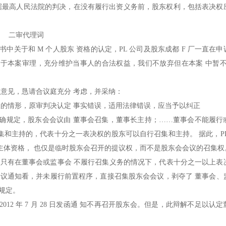
根据最高人民法院的判决，在没有履行出资义务前，股东权利，包括表决权
二审代理词
书中关于和 M 个人股东 资格的认定，PL 公司及股东成都 F 厂一直在
于本案审理，充分维护当事人的合法权益，我们不放弃但在本案 中暂不就
意见，恳请合议庭充分 考虑，并采纳：
的情形，原审判决认定 事实错误，适用法律错误，应当予以纠正
明确规定，股东会会议由 董事会召集，董事长主持；……董事会不能履行
集和主持的，代表十分之一表决权的股东可以自行召集和主持。 据此，PL
的主体资格， 也仅是临时股东会召开的提议权，而不是股东会会议的召集
序：只有在董事会或监事会 不履行召集义务的情况下，代表十分之一以上表
东会议通知看，并未履行前置程序，直接召集股东会会议，剥夺了 董事会、
的规定。
012 年 7 月 28 日发函通 知不再召开股东会。但是，此辩解不足以认