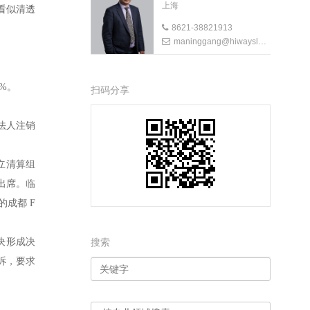
上海
看似清透
8621-38821913
maninggang@hiwayslaw.com
3%。
扫码分享
业法人注销
成立清算组
均出席。临
的成都 F
搜索
表决形成决
起诉，要求