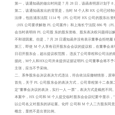
第一，该通知函的做出时间是 7 月 28 日，该函表明原计划于 8
第二，该通知函发出的背景是，当时 M 个人和 HX 公司已经制
法律，包括浦东法院 1114 号（PL 公司对 HX 公司的股东出资
（HX 公司要求解散 PL 公司案件）和上海长宁法院 886 号
会当时表明待 PL 公司股 东的股东资格、股东表决权问题得
不和谐因素。但是，7 月 28 日通知函并没有表示董事会拒绝
第三，即使 M 个人享有召开股东会会议的提议权，在董事会未明确表示不
日召开股东会，超出提议权范围， 违反了公司章程和公司法的
据此，M个人和HX公司并未提供证据证明PL公司董事会将不予召
主张，应当不予采纳。
二、系争股东会决议表决方式违法，符合依法应撤销情形，原
首先，关于 PL 公司股东会的表决方式，公司章程第十二条
定“董事会决议的表决，实行一人 一票”，表决方式是截然不同
本案中，HX 公司和 M 个人提交临时股东会会议纪要中显示
以公司名义对股东的诉讼案。化纤 公司和 M 个人二方股东同意
概念，显然不是出资比例。