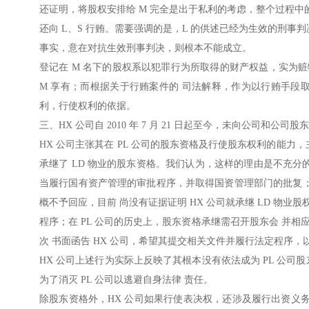
还证明，将股权安排给 M 完全是出于私利的考虑，整个过程中的资
还向 L、S 行贿。需要强调的是，L 的供述已经为生效的刑事判
事实，意在对抗生效刑事判决，则根本不能成立。
登记在 M 名下的股权系以犯罪行为所取得的财产权益，实为
M 享有；而根据关于行贿案件的 司法解释，作为以行贿手段
利，行使权利的依据。
三、HX 公司自 2010 年 7 月 21 日起至今，未向公司和
HX 公司主张其在 PL 公司的股东资格及行使股东权利的能力，主
承继了 LD 物业的股东资格。我们认为，这样的理由是不充分
当履行国有资产管理的审批程序，并取得国资管理部门的批复；
概不予回应，目前 尚没有证据证明 HX 公司就承继 LD 物
程序；在 PL 公司的历史上，股东资格承继需召开股东会 并相
次 书面函告 HX 公司，希望其提交相关文件并履行法定程序，以便
HX 公司上述行为实际上反映了其根本没有依法成为 PL 公司
为了消灭 PL 公司以逃避自身法律 责任。
除股东资格外，HX 公司如果行使表决权，还涉及履行出资义务的