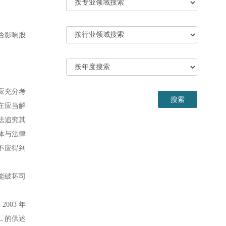
否影响股
应充分考
在应当解
法追究其
主体与法律
不应得到
能破坏司
003 年
L 的供述