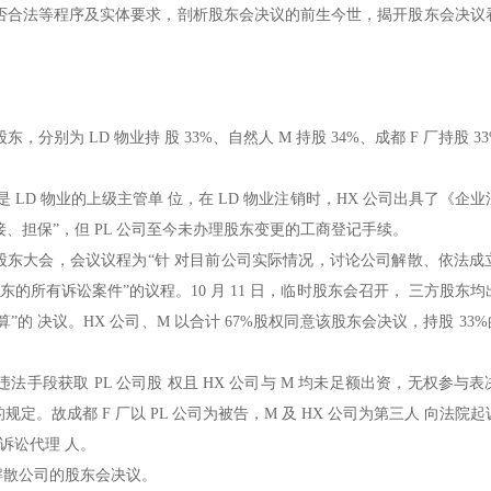
否合法等程序及实体要求，剖析股东会决议的前生今世，揭开股东会决议
，分别为 LD 物业持 股 33%、自然人 M 持股 34%、成都 F 厂持股 3
 公司是 LD 物业的上级主管单 位，在 LD 物业注销时，HX 公司出具了《企
接、担保”，但 PL 公司至今未办理股东变更的工商登记手续。
发出召开临时股东大会，会议议程为“针 对目前公司实际情况，讨论公司解散、依法
的所有诉讼案件”的议程。10 月 11 日，临时股东会召开， 三方股东
 决议。HX 公司、M 以合计 67%股权同意该股东会决议，持股 33%
违法手段获取 PL 公司股 权且 HX 公司与 M 均未足额出资，无权参与
。故成都 F 厂以 PL 公司为被告，M 及 HX 公司为第三人 向法院
的诉讼代理 人。
的解散公司的股东会决议。