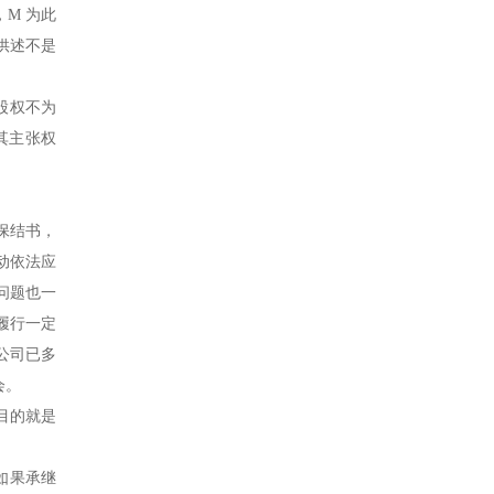
，M 为此
的供述不是
股权不为
其主张权
了保结书，
动依法应
问题也一
履行一定
 公司已多
会。
目的就是
如果承继