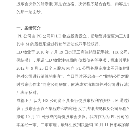
股东会决议的所涉股 东是否适格、决议程序是否合规、内容是
的那一层面纱。
一、案情简介
PL 公司由 PC 公司和 LD 物业投资设立，后增资并变更为三方股东
其中 M 的股权系通过行贿等违法犯罪手段获得。
LD 物业于 2010 年 7 月 19 日办理工商注销登记手续。HX
保结书》，承诺“LD 物业注销后的 债权债务等事项，概由其承
2012 年 9 月 25 日个人股东 M 向 PL 公司各股东
并对公司进行清算的事宜”。当日同时还启动一个“撤销公司对股东
时股东会作出“同意公司解散，依法成立清算组并对公司进行清算”的
厂表示反对。
成都 F 厂认为 HX 公司尚不具备行使股东权利的资格，M 通过
议；股东会会议召集程序和内容违 反了法律法规和及公司章程的规定
撤销 10 月 11 日形成的两份股东会决议。我方作为为 PL 公司
本案经一审、二审审理，最终生效判决撤销 10 月 11 日形成