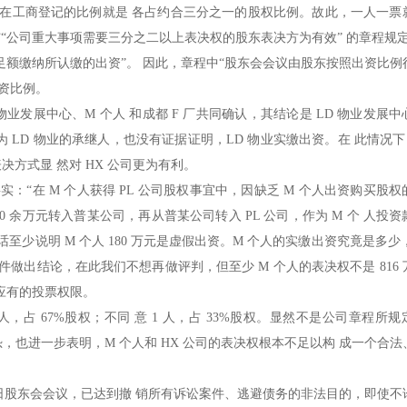
且股东在工商登记的比例就是 各占约合三分之一的股权比例。故此，一人一票
“公司重大事项需要三分之二以上表决权的股东表决方为有效” 的章程规
足额缴纳所认缴的出资”。 因此，章程中“股东会会议由股东按照出资比例
出资比例。
业发展中心、M 个人 和成都 F 厂共同确认，其结论是 LD 物业发展
为 LD 物业的承继人，也没有证据证明，LD 物业实缴出资。在 此情况下
决方式显 然对 HX 公司更为有利。
实：“在 M 个人获得 PL 公司股权事宜中，因缺乏 M 个人出资购买股
0 余万元转入普某公司，再从普某公司转入 PL 公司，作为 M 个 人投
话至少说明 M 个人 180 万元是虚假出资。M 个人的实缴出资究竟是多少
件做出结论，在此我们不想再做评判，但至少 M 个人的表决权不是 816
人应有的投票权限。
意 2 人，占 67%股权；不同 意 1 人，占 33%股权。显然不是公司章程所
惶恐，也进一步表明，M 个人和 HX 公司的表决权根本不足以构 成一个合
 11 日股东会会议，已达到撤 销所有诉讼案件、逃避债务的非法目的，即使