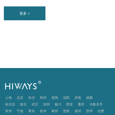
更多 >
上海
北京
长沙
郑州
昆明
沈阳
济南
成都
哈尔滨
南京
武汉
深圳
银川
西安
重庆
乌鲁木齐
常州
宁波
青岛
杭州
泰州
贵阳
温州
苏州
合肥