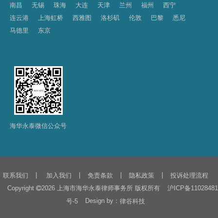
南昌
无锡
珠海
大连
天津
兰州
福州
西宁
连云港
上海虹桥
西雅图
洛杉矶
伦敦
巴黎
悉尼
马德里
东京
海华永泰微信公众号
|
|
|
|
联系我们
加入我们
免责条款
隐私政策
投诉处理流程
Copyright
2026 上海市海华永泰律师事务所 版权所有
沪ICP备11028481
Design by：
号-5
律谷科技