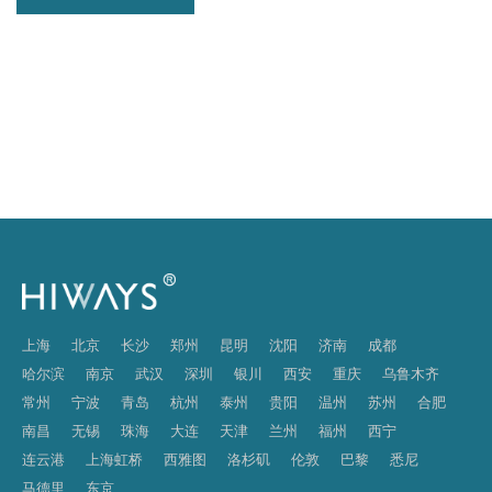
上海
北京
长沙
郑州
昆明
沈阳
济南
成都
哈尔滨
南京
武汉
深圳
银川
西安
重庆
乌鲁木齐
常州
宁波
青岛
杭州
泰州
贵阳
温州
苏州
合肥
南昌
无锡
珠海
大连
天津
兰州
福州
西宁
连云港
上海虹桥
西雅图
洛杉矶
伦敦
巴黎
悉尼
马德里
东京