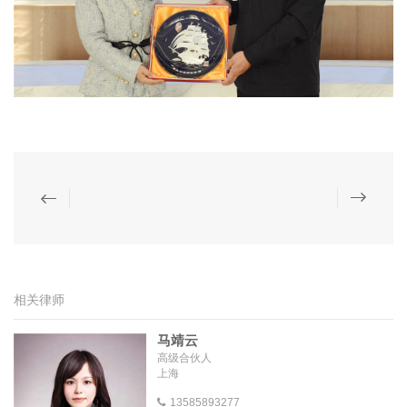
相关律师
马靖云
高级合伙人
上海
13585893277