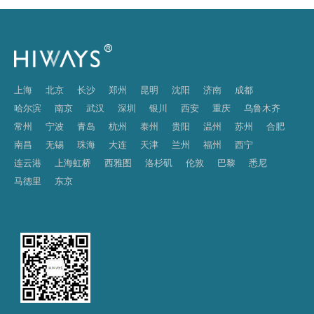
上海
北京
长沙
郑州
昆明
沈阳
济南
成都
哈尔滨
南京
武汉
深圳
银川
西安
重庆
乌鲁木齐
常州
宁波
青岛
杭州
泰州
贵阳
温州
苏州
合肥
南昌
无锡
珠海
大连
天津
兰州
福州
西宁
连云港
上海虹桥
西雅图
洛杉矶
伦敦
巴黎
悉尼
马德里
东京