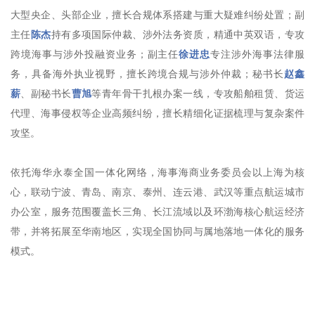
大型央企、头部企业，擅长合规体系搭建与重大疑难纠纷处置；副
主任
陈杰
持有多项国际仲裁、涉外法务资质，精通中英双语，专攻
跨境海事与涉外投融资业务；副主任
徐进忠
专注涉外海事法律服
务，具备海外执业视野，擅长跨境合规与涉外仲裁；秘书长
赵鑫
薪
、副秘书长
曹旭
等青年骨干扎根办案一线，专攻船舶租赁、货运
代理、海事侵权等企业高频纠纷，擅长精细化证据梳理与复杂案件
攻坚。
依托海华永泰全国一体化网络，海事海商业务委员会以上海为核
心，联动宁波、青岛、南京、泰州、连云港、武汉等重点航运城市
办公室，服务范围覆盖长三角、长江流域以及环渤海核心航运经济
带，并将拓展至华南地区，实现全国协同与属地落地一体化的服务
模式。