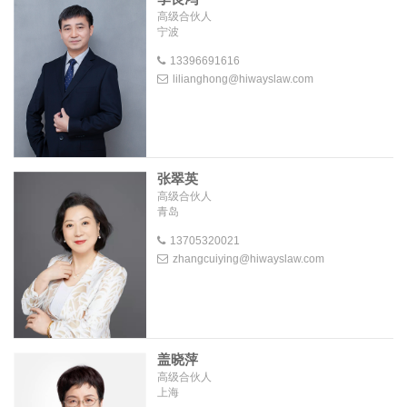
高级合伙人
宁波
13396691616
lilianghong@hiwayslaw.com
张翠英
高级合伙人
青岛
13705320021
zhangcuiying@hiwayslaw.com
盖晓萍
高级合伙人
上海