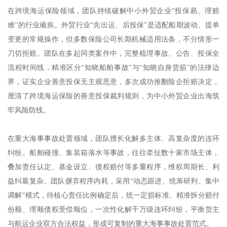
在跨境海运保险领域，团队持续破解中小外贸企业“投保易、理赔
难”的行业顽疾。外贸行业“先出运、后投保”是适配船期波动、提单
变更的常规操作，但多数保险公司长期机械适用法条，不分情形一
刀切拒赔。团队在多起同类案件中，完整梳理事故、公告、投保全
流程时间线，精准区分“知晓船舶事故”与“知晓自身货损”的法律边
界，证实企业善意投保无主观恶意，多次成功推翻险企拒赔决定，
厘清了跨境海运保险的善意投保裁判规则，为中小外贸企业出海筑
牢风险防线。
在重大海事事故处置领域，团队擅长化解多主体、高复杂度的连环
纠纷。船舶碰撞、集装箱落水等事故，往往牵扯数十家市场主体，
叠加责任认定、基金设立、债权赔付等多重程序，维权周期长、利
益纠葛复杂。团队摒弃程序内耗，采用“动态跟进、统筹研判、集中
调解”模式，待核心责任比例确定后，统一定损标准、精准拆分赔付
份额、理顺债权受偿顺位，一次性化解千万级连环纠纷，平衡货主
与航运企业双方合法权益，形成可复制的重大海事事故处置范式。