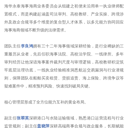
海华永泰海事海商业务委员会从组建之初便未沿用单一执业律师配
置模式，而是构建起涵盖司法审判、高校教研、产业实操、跨境涉
外及政企合规等多个维度的复合型人才体系，以多元能力协同回应
海事海商领域不断升级的法律需求。
团队主任
李良鸿
拥有三十二年海事领域深耕经验，是行业稀缺的三
重履历从业者，先后任职海事法院、高校法学院、一线律所。多年
审判经历让他深谙海事案件裁判尺度与审理逻辑，高校教研积淀筑
牢底层法理功底，一线执业经验精准洞悉航运交易漏洞与行业潜规
则，保障团队在船舶买卖租赁、货损追责、海上保险、跨境争议等
疑难案件中，精准预判风险、快速找到破局关键。
核心管理层形成了全方位能力互补的黄金布局。
副主任
张翠英
深耕港口与水陆运输领域，熟悉港口运营流程与行业
监管规则；副主任
盖晓萍
深耕高端商事合规与政企服务，长期赋能