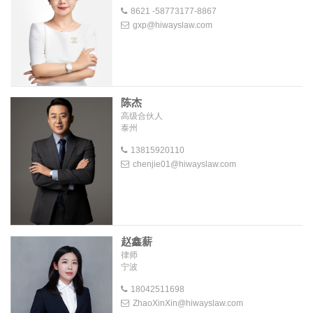
8621 -58773177-8867
gxp@hiwayslaw.com
陈杰
高级合伙人
泰州
13815920110
chenjie01@hiwayslaw.com
赵鑫薪
律师
宁波
18042511698
ZhaoXinXin@hiwayslaw.com