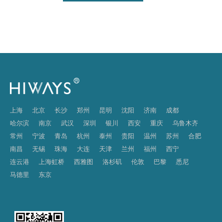
上海
北京
长沙
郑州
昆明
沈阳
济南
成都
哈尔滨
南京
武汉
深圳
银川
西安
重庆
乌鲁木齐
常州
宁波
青岛
杭州
泰州
贵阳
温州
苏州
合肥
南昌
无锡
珠海
大连
天津
兰州
福州
西宁
连云港
上海虹桥
西雅图
洛杉矶
伦敦
巴黎
悉尼
马德里
东京