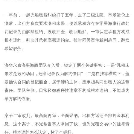
一年前，一起光船租赁纠纷打了五年，走了三级法院。市场运价上
涨后，出租方多次要求涨租未果，便以承租方存在零星海事行政处
罚记录为由解除租约、没收押金、收回船舶。一审认定承租方构成
根本违约，判决其承担高额违约金。彼时同类案件裁判趋同，翻盘
希望渺茫。
海华永泰海事海商团队介入后，锁定了两个关键事实：一是“涨租未
果才是毁约动因，违章记录仅为解约借口”；二是在挂靠模式下，盖
章确认合同的登记船企，属于缔约主体，应承担共同出租人的连带
责任。团队主张，日常轻微程序性违章不构成根本违约，不能成为
单方解约依据。
案子二审改判。最高院再审，全面采纳。出租方返还全部押金和利
息。这个案子，不光帮当事人拿回了钱，也为光租交易中的挂靠责
任、根本违约怎么认定，树了个标杆。