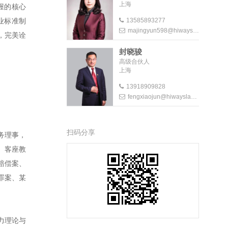
上海
幄的核心
13585893277
业标准制
majingyun598@hiwayslaw.com
，完美诠
封晓骏
高级合伙人
上海
13918909828
fengxiaojun@hiwayslaw.com
扫码分享
务理事，
、客座教
赔偿案、
罪案、某
力理论与