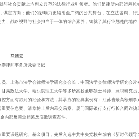
就与社会贡献上均树立典范的法律行业引领者。他们是律所内部运筹帷
，谋定方向；他们的影响力更辐射至广阔的公共舞台，在立法咨询、行
能力、战略视野与社会担当于一体的综合素养，铸就了其行业翘楚的地位
马靖云
永泰律师事务所党委书记
人员、上海市法学会律师法学研究会会长，中国法学会律师法学研究会常
、甘肃政法大学、哈尔滨理工大学等多所高校兼职硕士导师、兼职研究员
防控方面有独到的经验和方法，其承办的经典案例有：江苏省最高额刑事
露重要信息案、清华博士后内幕交易案、厦门国际银行支行行长合同诈骗
民企内部反商业贿赂反腐败调查案件。
市重要课题研究、基金项目，先后入选中共中央党校主编的《新时代领导