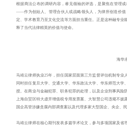
根据商法公布的调研内容，睿见领袖的评选，是聚焦在管理成
——作为创始人、管理合伙人或战略领头人，为律所创造价值
定、学术教育乃至文化交流等方面担当重任。正是这种融专业
释了当代法律精英的价值与使命。
海华
马靖云律师执业25年，担任国家层面第三方监督评估机制专业
同时担任复旦大学、交通大学、华东政法大学、华东师范大学
授。在商业与金融犯罪、职务犯罪的处理，以及企业刑事风险
上海自贸区特大虚开增值税专用发票案、大智慧公司违规不披
国企高管涉嫌贪腐内部调查案以及代理多家大型国企、央企、
马靖云律师在核心期刊发表多篇学术论文，参与多项国家及省