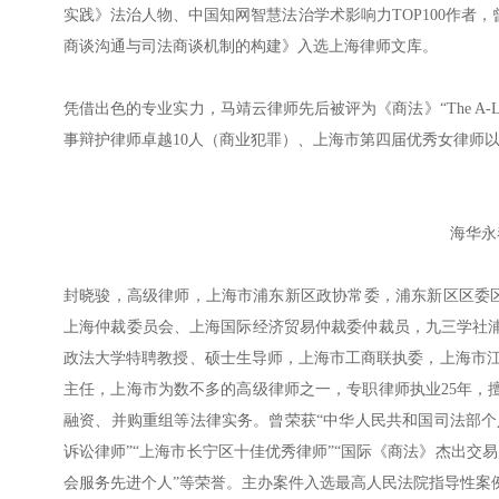
实践》法治人物、中国知网智慧法治学术影响力TOP100作
商谈沟通与司法商谈机制的构建》入选上海律师文库。
凭借出色的专业实力，马靖云律师先后被评为《商法》“The A
事辩护律师卓越10人（商业犯罪）、上海市第四届优秀女律师以及
海华永
封晓骏，高级律师，上海市浦东新区政协常委，浦东新区区委区
上海仲裁委员会、上海国际经济贸易仲裁委仲裁员，九三学社
政法大学特聘教授、硕士生导师，上海市工商联执委，上海市江
主任，上海市为数不多的高级律师之一，专职律师执业25年，
融资、并购重组等法律实务。曾荣获“中华人民共和国司法部个人
诉讼律师”“上海市长宁区十佳优秀律师”“国际《商法》杰出交易
会服务先进个人”等荣誉。主办案件入选最高人民法院指导性案