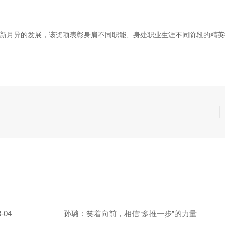
场日新月异的发展，该奖项表彰身肩不同职能、身处职业生涯不同阶段的精
8-04
孙璐：笑着向前，相信“多推一步”的力量