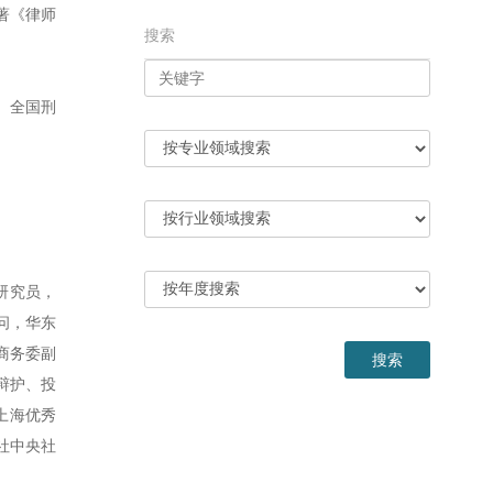
著《律师
搜索
员、全国刑
研究员，
问，华东
商务委副
辩护、投
上海优秀
社中央社