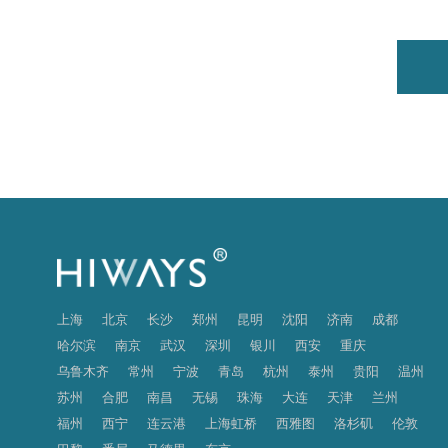
上海
北京
长沙
郑州
昆明
沈阳
济南
成都
哈尔滨
南京
武汉
深圳
银川
西安
重庆
乌鲁木齐
常州
宁波
青岛
杭州
泰州
贵阳
温州
苏州
合肥
南昌
无锡
珠海
大连
天津
兰州
福州
西宁
连云港
上海虹桥
西雅图
洛杉矶
伦敦