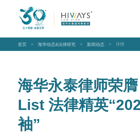
>
>
>
详情
首页
海华动态&法律研究
新闻动态
海华永泰律师荣膺《
List 法律精英“
袖”