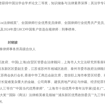
者，曾获得中国法学会学术论文二等奖，知识储备与法律素养深厚；其法学专
-List法律精英”、全国律师行业优秀党员律师、全国律师行业优秀共产党
2024年度GRCD中国客户首选合规律师：刑事榜单。
封晓骏
泰律师事务所高级合伙人
政府、中国(上海)自贸区管委会法律顾问，上海市人大立法研究所客座
浦东新区区委副主委，江苏省苏州市相城区政府、泰州市委市政府法律顾
苏商会执行会长,香港中华工商总会副主席，曾挂职上海市奉贤区经委、
擅长疑难复杂重大的金融、公司商事、建筑房地产诉讼与仲裁、经济犯罪
三等功”“中国当代优秀律师”、“上海市十佳优秀中青年法学家(提名)”“
大奖““国际《商法》法律精英睿见领袖”“浦东新区优秀政协委员”“九三学
例。