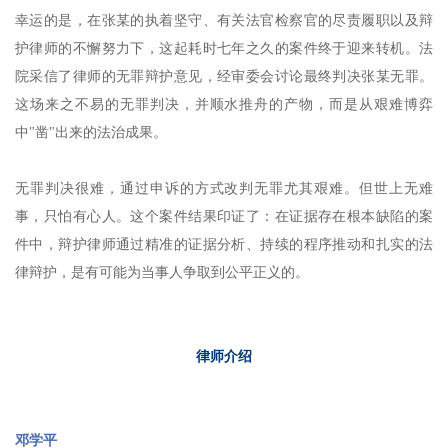
幸运的是，在张某的执着坚守、有关法官检察官的尽责履职以及辩
护律师的不懈努力下，这起耗时七年之久的案件终于迎来转机。法
院采信了律师的无罪辩护意见，经审委会讨论最终判决张某无罪。
这场来之不易的无罪判决，并顺水推舟的产物，而是从艰难博弈
中"凿"出来的法治成果。
无罪判决很难，通过申诉的方式改判无罪尤其艰难。但世上无难
事，只怕有心人。这个案件结果印证了：在证据存在根本缺陷的案
件中，辩护律师通过精准的证据分析、持续的程序推动和扎实的法
律辩护，是有可能为当事人争取到公平正义的。
律师介绍
邓学平