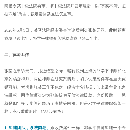
院指令某中级法院再审。该中级法院开庭审理后，以"事实不清、证
据不足"为由，裁定发回某区法院重审。
2026年5月9日，某区法院经审委会讨论后判决张某无罪。此时距离
案发已逾七年，邓学平律师介入援助该案已经四年半。
二、律师工作
张某在申诉无门、几近绝望之际，辗转找到上海的邓学平律师和北
京的杨舒律师。两位律师在研究案情后，初步认定案件存在重大冤
错可能。考虑到张某工作不稳定，经济十分拮据，加上常年异地奔
波维权，两位律师决定为张某提供无偿法律援助。这份援助，一晃
就是四年多，期间还经历了疫情等困难。但是邓学平律师跟张某一
样，克服重重困难，始终没有放弃。
1. 组建团队，系统阅卷。
跟收费案件一样，邓学平律师组建一个专