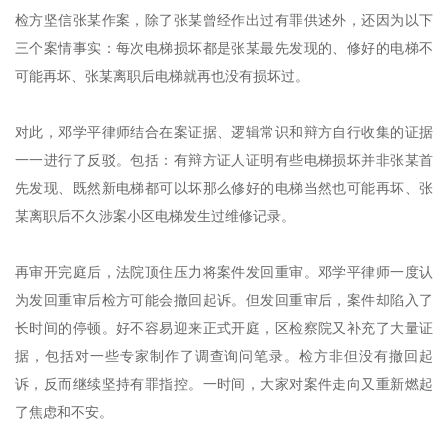
检方坚信张某作案，除了张某曾经作出过有罪供述外，还因为以下
三个案情事实：每次电梯损坏都是张某最先发现的、修好的电梯不
可能再坏、张某离职后电梯就再也没有损坏过。
对此，邓学平律师结合在案证据、逻辑常识和辩方自行收集的证据
一一进行了反驳。包括：有辩方证人证明有些电梯损坏并非张某首
先发现、既然新电梯都可以坏那么修好的电梯当然也可能再坏、张
某离职后不久涉案小区电梯发生过维修记录。
再审开完庭后，法院顶住压力将案件发回重审。邓学平律师一度认
为发回重审后检方可能会撤回起诉。但发回重审后，案件却陷入了
长时间的停顿。好不容易迎来正式开庭，区检察院又补充了大量证
据，包括对一些专家制作了调查询问笔录。检方非但没有撤回起
诉，反而继续坚持有罪指控。一时间，大家对案件走向又重新燃起
了焦虑和不安。