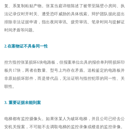
复、系复制粘贴产物。张某当庭详细陈述了被带至隔壁小房间、执
法记录仪时开时关、遭受恐吓威胁的具体线索。辩护团队据此提出
排除非法证据申请，指出夜间审讯、疲劳审讯、笔录时间与提解证
时间矛盾等问题。
2.在案物证不具备同一性
控方指控张某损坏6块电路板，但报案单位出具的报价单列明损坏印
板共17块，两者在数量、型号上均存在矛盾。送检鉴定的电路板并
非原始损坏部件，而是替代品，无法证明与指控犯罪的同一性、关
联性。
3. 重要证据未能到案
电梯都有监控摄像头。如果张某人为破坏电梯，并且公司已经去公
安机关报案，不可能不去调取电梯的监控录像或楼道的监控录像。