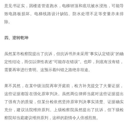
意见书证实，因楼道管道跑水，电梯轿顶和底坑被水浸泡，可能导
致电路板损坏。电梯线路设计缺陷、防水处理不足等变量亦未排
除。
四、逆转乾坤
虽然某市检察院提出了抗诉，但抗诉书并未采用"事实认定错误"的确
定性结论，而仅以弹性表述“可能存在错误”。也即，到底有没有错，
需要再审进行查明。这预示着纠错之路绝非坦途。
果不其然，在某中级法院再审开庭前，检方补充提交了大量证据，
这些证据都旨在强化原审判决。虽然两位律师当庭对这些证据提出
了强有力的质疑，但某分检依然坚持原审判决事实清楚、证据确实
充分，建议法院维持原判。上级检察院虽然提出了抗诉，但下级检
察院却当庭建议维持原判，这样的剧情令人倍感煎熬。