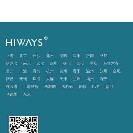
上海
北京
长沙
郑州
昆明
沈阳
济南
成都
哈尔滨
南京
武汉
深圳
银川
西安
重庆
乌鲁木齐
常州
宁波
青岛
杭州
泰州
贵阳
温州
苏州
合肥
南昌
无锡
珠海
大连
天津
兰州
福州
西宁
连云港
上海虹桥
西雅图
洛杉矶
伦敦
巴黎
悉尼
马德里
东京