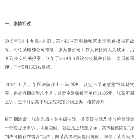
一、案情经过
2019年3月中旬至4月初，某小区两部电梯频繁出现电路板损坏故
障。时任某电梯公司维修工张某被公司工作人员怀疑人为破坏，后
者到公安机关报案。张某于2019年4月被公安机关传唤，次日被羁
押，同年5月16日被逮捕。
2019年12月，某区法院作出一审判决，认定张某犯故意毁坏财物
罪，判处有期徒刑八个月，并责令退赔被害单位11605元。张某不服
上诉，三个月后某中级法院裁定驳回上诉、维持原判。
服刑期满后，张某先后向某中级法院、某高级法院及某市检察院第
一分院提出申诉，均被驳回。就在几近绝望之际，某市检察院以“原
判决可能存在错误”为由，向某高级法院提出抗诉。同年，某高级法