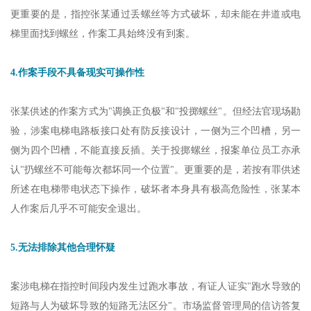
更重要的是，指控张某通过丢螺丝等方式破坏，却未能在井道或电
梯里面找到螺丝，作案工具始终没有到案。
4.作案手段不具备现实可操作性
张某供述的作案方式为"调换正负极"和"投掷螺丝"。但经法官现场勘
验，涉案电梯电路板接口处有防反接设计，一侧为三个凹槽，另一
侧为四个凹槽，不能直接反插。关于投掷螺丝，报案单位员工亦承
认"扔螺丝不可能每次都坏同一个位置"。更重要的是，若按有罪供述
所述在电梯带电状态下操作，破坏者本身具有极高危险性，张某本
人作案后几乎不可能安全退出。
5.无法排除其他合理怀疑
案涉电梯在指控时间段内发生过跑水事故，有证人证实"跑水导致的
短路与人为破坏导致的短路无法区分"。市场监督管理局的信访答复