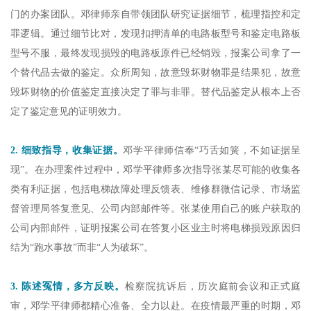
门的办案团队。邓律师亲自带领团队研究证据细节，梳理指控和定
罪逻辑。通过细节比对，发现扣押清单的电路板型号和鉴定电路板
型号不服，最终发现损毁的电路板原件已经销毁，报案公司拿了一
个替代品去做的鉴定。众所周知，故意毁坏财物罪是结果犯，故意
毁坏财物的价值鉴定直接决定了罪与非罪。替代品鉴定从根本上否
定了鉴定意见的证明效力。
2. 细致指导，收集证据。
邓学平律师信奉“巧舌如簧，不如证据呈
现”。在办理案件过程中，邓学平律师多次指导张某尽可能的收集各
类有利证据，包括电梯故障处理反馈表、维修群微信记录、市场监
督管理局答复意见、公司内部邮件等。张某使用自己的账户获取的
公司内部邮件，证明报案公司在答复小区业主时将电梯损毁原因归
结为“跑水事故”而非“人为破坏”。
3. 陈述冤情，多方反映。
检察院抗诉后，历次庭前会议和正式庭
审，邓学平律师都精心准备、全力以赴。在疫情最严重的时期，邓