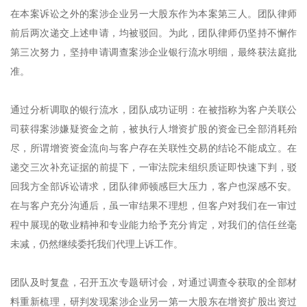
在本案诉讼之外的案涉企业另一大股东作为本案第三人。团队律师
前后两次递交上述申请，均被驳回。为此，团队律师仍坚持不懈作
第三次努力，坚持申请调查案涉企业银行流水明细，最终获法庭批
准。
通过分析调取的银行流水，团队成功证明：在被指称为客户关联公
司获得案涉嫌疑资金之前，被执行人增资扩股的资金已全部消耗殆
尽，所谓增资资金流向与客户存在关联性交易的结论不能成立。在
递交三次补充证据的前提下，一审法院未组织质证即快速下判，驳
回我方全部诉讼请求，团队律师顿感巨大压力，客户也深感不安。
在与客户充分沟通后，虽一审结果不理想，但客户对我们在一审过
程中展现的敬业精神和专业能力给予充分肯定，对我们的信任丝毫
未减，仍然继续委托我们代理上诉工作。
团队及时复盘，召开五次专题研讨会，对通过调查令获取的全部材
料重新梳理，研判发现案涉企业另一第一大股东在增资扩股出资过