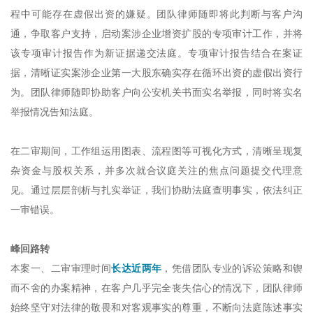
程中可能存在虚假出资的嫌疑。团队律师随即将此判断与客户沟
通，争取客户支持，启动案涉企业增资扩股的专项审计工作，并将
该专项审计报告作为新证据递交法庭。专项审计报告结合在案证
据，清晰证实案涉企业第一大股东确实存在循环出资的虚假出资行
为。团队律师随即协助客户向公安机关书面实名举报，同时将实名
举报情况告知法庭。
在二审期间，工作组运用图表、流程图等可视化方式，清晰呈现复
杂资金与股权关系，并多次就合议庭关注的焦点问题提交代理意
见。通过层层剖析与扎实举证，我们协助法庭查明事实，依法纠正
一审错误。
峰回路转
本案一、二审审理时间
长达
近两年
，凭借团队专业的诉讼策略和锲
而不舍的办案精神，在客户几乎完全丧失信心的情况下，团队律师
始终坚守对法律的敬畏和对客观事实的尊重，不断向法庭陈述事实