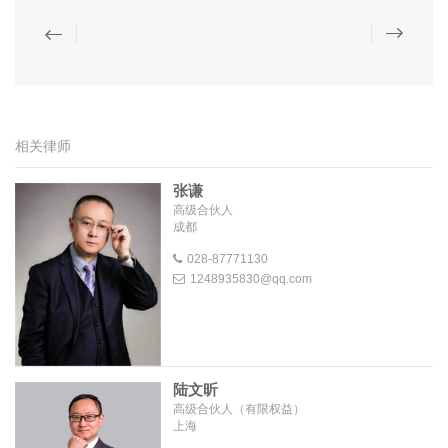
相关律师
张谦
高级合伙人
成都
028-87771130
1248935830@qq.com
陆文昕
高级合伙人（有限权益）
上海