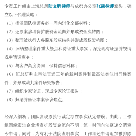
专案工作组由上海总所
陆文昕律师
与成都办公室
张谦律师
牵头，确
立以下代理策略：
（1）指派团队律师务必一周内消化全部材料；
（2）还原案涉增资扩股资金流向并形成资金流转图；
（3）整理被执行人各股东股权结构并形成股权架构图；
（4）归纳整理案件重大疑点和待证重大事实，深挖现有证据并视情
况申请调查令；
（5）与客户高度协同，保持信息对称；
（6）汇总研判主审法官近三年的裁判案件和最高法类似指导性案
件，并形成裁判案件研究报告；
（7）组织专家论证，形成专家论证报告；
（8）归纳并验证本案争议焦点。
经深入剖析，团队发现原执行裁定存在事实认定错误。由此，工作
组围绕案涉企业增资扩股资金流向不明，第一时间向法庭递交调查
令申请，同时，为有利于法院查明事实，工作组还申请追加被排除