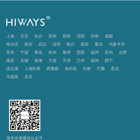
上海
北京
长沙
郑州
昆明
沈阳
济南
成都
哈尔滨
南京
武汉
深圳
银川
西安
重庆
乌鲁木齐
常州
宁波
青岛
杭州
泰州
贵阳
温州
苏州
合肥
南昌
无锡
珠海
大连
天津
兰州
福州
西宁
连云港
上海虹桥
西雅图
洛杉矶
伦敦
巴黎
悉尼
马德里
东京
海华永泰微信公众号