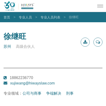
>
>
>
徐继旺
首页
专业人员
专业人员列表
徐继旺
苏州
高级合伙人
下载简
联系我
历
18862236770
xujiwang@hiwayslaw.com
专业领域：
公司与商事
争端解决
刑事