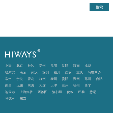
上海
北京
长沙
郑州
昆明
沈阳
济南
成都
哈尔滨
南京
武汉
深圳
银川
西安
重庆
乌鲁木齐
常州
宁波
青岛
杭州
泰州
贵阳
温州
苏州
合肥
南昌
无锡
珠海
大连
天津
兰州
福州
西宁
连云港
上海虹桥
西雅图
洛杉矶
伦敦
巴黎
悉尼
马德里
东京