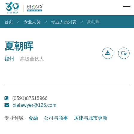
>
>
>
夏朝晖
首页
专业人员
专业人员列表
夏朝晖
福州
高级合伙人
下载简
联系我
历
(0591)87515966
xialawyer@126.com
专业领域：
金融
公司与商事
房建与城市更新