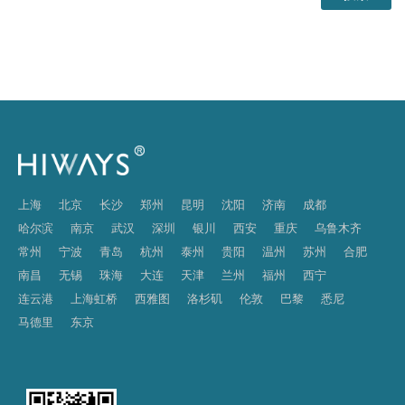
上海
北京
长沙
郑州
昆明
沈阳
济南
成都
哈尔滨
南京
武汉
深圳
银川
西安
重庆
乌鲁木齐
常州
宁波
青岛
杭州
泰州
贵阳
温州
苏州
合肥
南昌
无锡
珠海
大连
天津
兰州
福州
西宁
连云港
上海虹桥
西雅图
洛杉矶
伦敦
巴黎
悉尼
马德里
东京