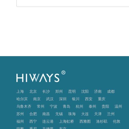
上海
北京
长沙
郑州
昆明
沈阳
济南
成都
哈尔滨
南京
武汉
深圳
银川
西安
重庆
乌鲁木齐
常州
宁波
青岛
杭州
泰州
贵阳
温州
苏州
合肥
南昌
无锡
珠海
大连
天津
兰州
福州
西宁
连云港
上海虹桥
西雅图
洛杉矶
伦敦
巴黎
悉尼
马德里
东京